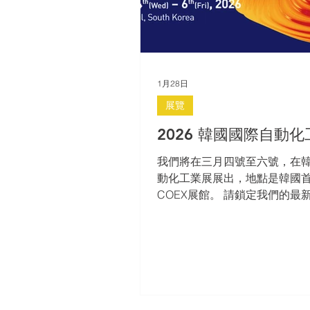
1月28日
展覽
2026 韓國國際自動
我們將在三月四號至六號，在
動化工業展展出，地點是韓國
COEX展館。 請鎖定我們的最
韓國總代理商Seolim Automat
上瞭解自動化工業、醫療器械
械……等不同產業如何使用電
工作效率或變化出更多的可能性
館：B 攤位：B200
https://www.coexcenter.com/ev