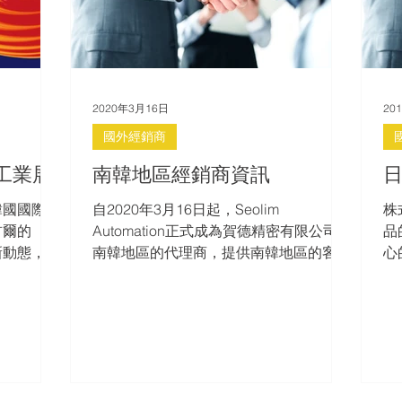
2020年3月16日
20
國外經銷商
化工業展
南韓地區經銷商資訊
韓國國際自
自2020年3月16日起，Seolim
株
首爾的
Automation正式成為賀德精密有限公司在
品
新動態，到
南韓地區的代理商，提供南韓地區的客戶
心
ion的攤位
更全面的服務內容與更佳的服務品質。 ​
2
、農業機
Seolim Automation專營線性滑軌、滾珠
為
動推桿改善
螺桿、電動推桿的進出口貿易相關業務，
商
。 展
在自動化工業領域已深耕多年。 ​ Seolim
容
Automation 228 Gurojungang-ro, Guro
ents/aw-
District, Seoul, Korea 電話： +82-2-